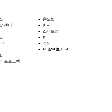
스
용도별
말 센터
회사
스타트업
그
팀
니티
개인
더 살펴보기
→
릿
너 프로그램