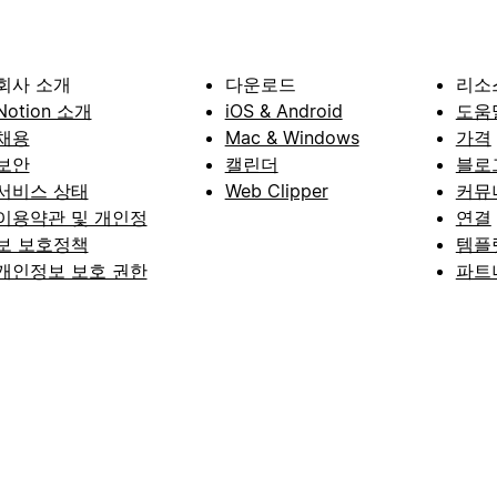
회사 소개
다운로드
리소
Notion 소개
iOS & Android
도움
채용
Mac & Windows
가격
보안
캘린더
블로
서비스 상태
Web Clipper
커뮤
이용약관 및 개인정
연결
보 보호정책
템플
개인정보 보호 권한
파트