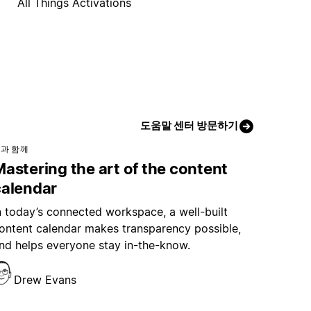
All Things Activations
도움말 센터 방문하기
과 함께
astering the art of the content
calendar
n today’s connected workspace, a well-built
ontent calendar makes transparency possible,
nd helps everyone stay in-the-know.
Drew Evans