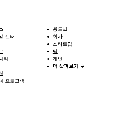
스
용도별
말 센터
회사
스타트업
그
팀
니티
개인
더 살펴보기
→
릿
너 프로그램