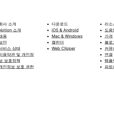
회사 소개
다운로드
리소
Notion 소개
iOS & Android
도움
채용
Mac & Windows
가격
보안
캘린더
블로
서비스 상태
Web Clipper
커뮤
이용약관 및 개인정
연결
보 보호정책
템플
개인정보 보호 권한
파트