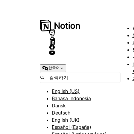
한국어
English (US)
Bahasa Indonesia
Dansk
Deutsch
English (UK)
Español (España)