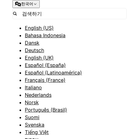
한국어
English (US)
Bahasa Indonesia
Dansk
Deutsch
English (UK)
Español (España)
Español (Latinoamérica)
Français (France)
Italiano
Nederlands
Norsk
Português (Brasil)
Suomi
Svenska
Tiếng Việt