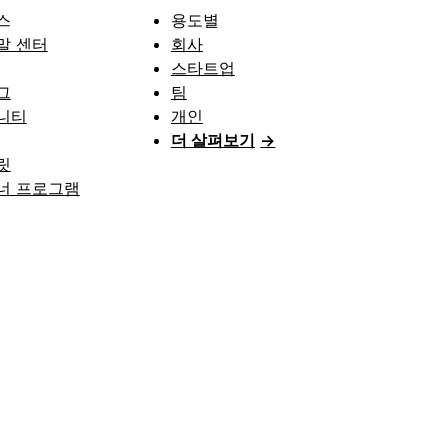
스
용도별
말 센터
회사
스타트업
그
팀
니티
개인
더 살펴보기
→
릿
너 프로그램