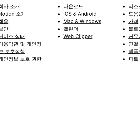
회사 소개
다운로드
리소
Notion 소개
iOS & Android
도움
채용
Mac & Windows
가격
보안
캘린더
블로
서비스 상태
Web Clipper
커뮤
이용약관 및 개인정
연결
보 보호정책
템플
개인정보 보호 권한
파트