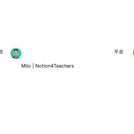
료
무료
Milo | Notion4Teachers