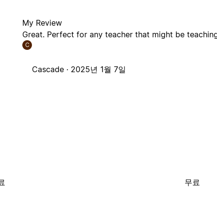
My Review
Great. Perfect for any teacher that might be teaching 
C
Cascade ·
2025년 1월 7일
료
무료