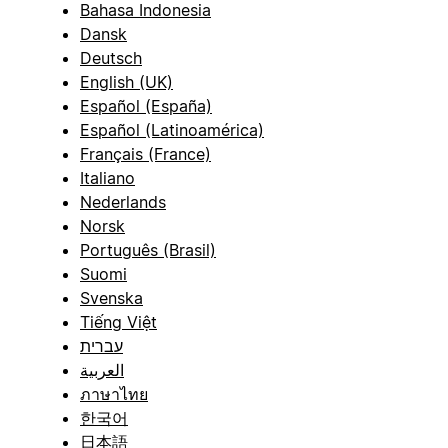
Bahasa Indonesia
Dansk
Deutsch
English (UK)
Español (España)
Español (Latinoamérica)
Français (France)
Italiano
Nederlands
Norsk
Português (Brasil)
Suomi
Svenska
Tiếng Việt
עברית
العربية
ภาษาไทย
한국어
日本語