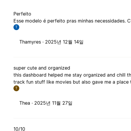
Perfeito
Esse modelo é perfeito pras minhas necessidades. Cl
T
Thamyres ·
2025년 12월 14일
super cute and organized
this dashboard helped me stay organized and chill th
track fun stuff like movies but also gave me a place
T
Thea ·
2025년 11월 27일
10/10