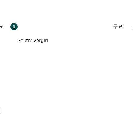
료
무료
S
Southrivergirl
l