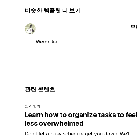
비슷한 템플릿 더 보기
무
Weronika
관련 콘텐츠
팀과 함께
Learn how to organize tasks to fee
less overwhelmed
Don't let a busy schedule get you down. We'll