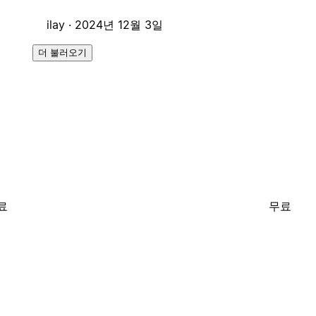
ilay ·
2024년 12월 3일
더 불러오기
료
무료