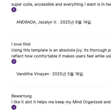
super cutie, accessible and everything i want is in he
A
ANDRADA, Jezalyn V. ·
2025년 6월 14일
I love this!
Using this template is an absolute joy. Its thorough p
reflect how comfortable it makes users feel while usi
V
Vanditha Vinayan ·
2025년 5월 16일
Bewertung
I like it alot it helps me keep my Mind Organized and i
I