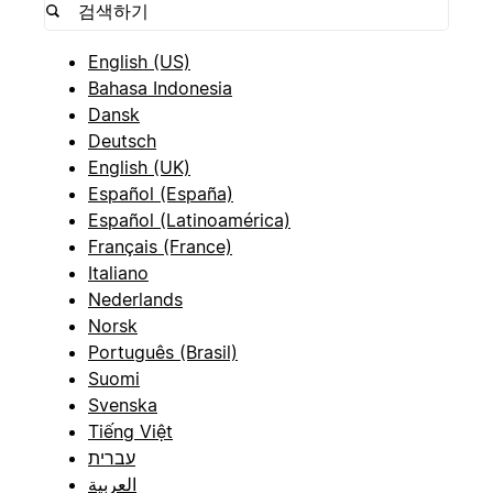
English (US)
Bahasa Indonesia
Dansk
Deutsch
English (UK)
Español (España)
Español (Latinoamérica)
Français (France)
Italiano
Nederlands
Norsk
Português (Brasil)
Suomi
Svenska
Tiếng Việt
עברית
العربية