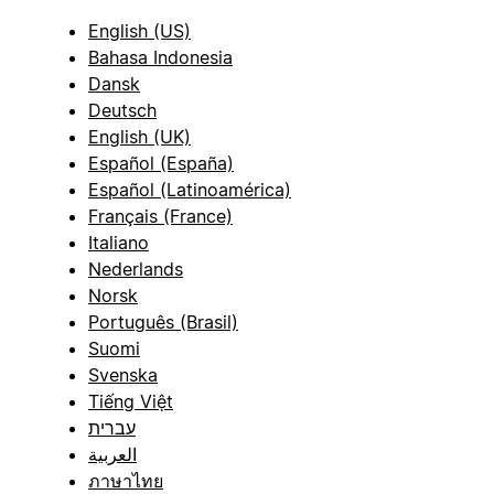
English (US)
Bahasa Indonesia
Dansk
Deutsch
English (UK)
Español (España)
Español (Latinoamérica)
Français (France)
Italiano
Nederlands
Norsk
Português (Brasil)
Suomi
Svenska
Tiếng Việt
עברית
العربية
ภาษาไทย