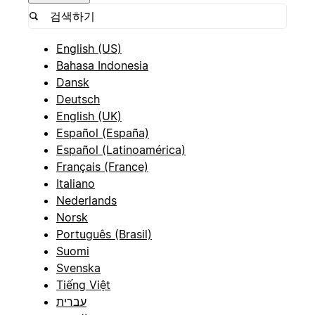
English (US)
Bahasa Indonesia
Dansk
Deutsch
English (UK)
Español (España)
Español (Latinoamérica)
Français (France)
Italiano
Nederlands
Norsk
Português (Brasil)
Suomi
Svenska
Tiếng Việt
עברית