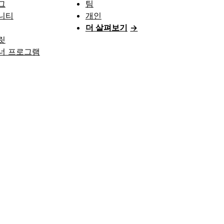
그
팀
니티
개인
더 살펴보기
→
릿
너 프로그램