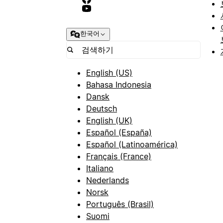
한국어
English (US)
Bahasa Indonesia
Dansk
Deutsch
English (UK)
Español (España)
Español (Latinoamérica)
Français (France)
Italiano
Nederlands
Norsk
Português (Brasil)
Suomi