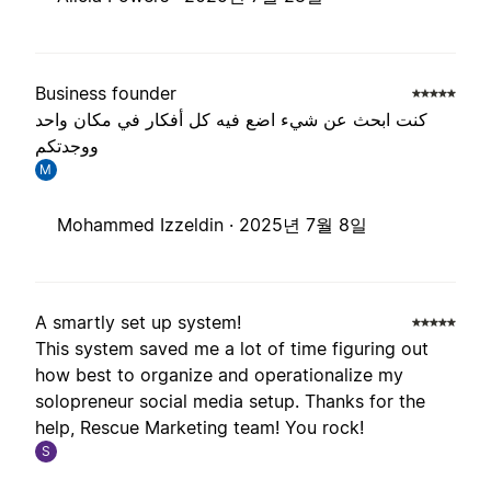
Business founder
كنت ابحث عن شيء اضع فيه كل أفكار في مكان واحد
ووجدتكم
M
Mohammed Izzeldin ·
2025년 7월 8일
A smartly set up system!
This system saved me a lot of time figuring out
how best to organize and operationalize my
solopreneur social media setup. Thanks for the
help, Rescue Marketing team! You rock!
S