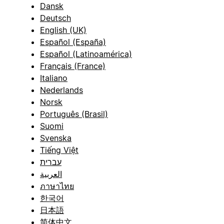
Dansk
Deutsch
English (UK)
Español (España)
Español (Latinoamérica)
Français (France)
Italiano
Nederlands
Norsk
Português (Brasil)
Suomi
Svenska
Tiếng Việt
עברית
العربية
ภาษาไทย
한국어
日本語
简体中文