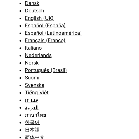
Dansk
Deutsch
English (UK)
Español (España)
Español (Latinoamérica)
Français (France)
Italiano
Nederlands
Norsk
Português (Brasil)
Suomi
Svenska
Tiếng Việt
עברית
العربية
ภาษาไทย
한국어
日本語
简体中文