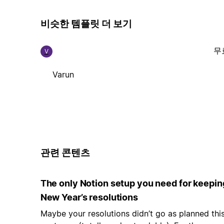
비슷한 템플릿 더 보기
무
V
Varun
관련 콘텐츠
The only Notion setup you need for keepin
New Year’s resolutions
Maybe your resolutions didn’t go as planned thi