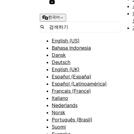
한국어
English (US)
Bahasa Indonesia
Dansk
Deutsch
English (UK)
Español (España)
Español (Latinoamérica)
Français (France)
Italiano
Nederlands
Norsk
Português (Brasil)
Suomi
Svenska