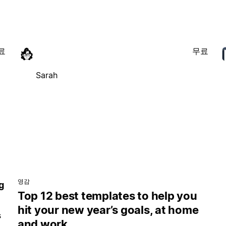
료
무료
Sarah
영감
g
Top 12 best templates to help you
hit your new year’s goals, at home
s
and work