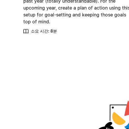
past year (totally understandable). For the
upcoming year, create a plan of action using thi
setup for goal-setting and keeping those goals
top of mind.
소요 시간: 8분