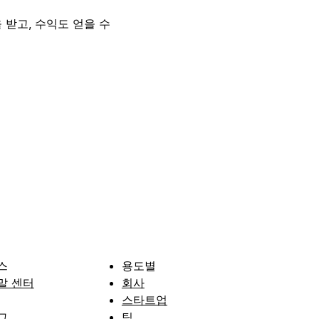
 받고, 수익도 얻을 수
스
용도별
말 센터
회사
스타트업
그
팀