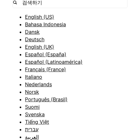
English (US)
Bahasa Indonesia
Dansk
Deutsch
English (UK)
Español (España)
Español (Latinoamérica)
Français (France)
Italiano
Nederlands
Norsk
Português (Brasil)
Suomi
Svenska
Tiếng Việt
עברית
العربية