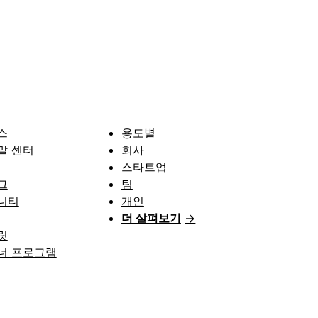
스
용도별
말 센터
회사
스타트업
그
팀
니티
개인
더 살펴보기
→
릿
너 프로그램