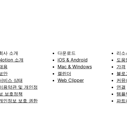
회사 소개
다운로드
리소
Notion 소개
iOS & Android
도움
채용
Mac & Windows
가격
보안
캘린더
블로
서비스 상태
Web Clipper
커뮤
이용약관 및 개인정
연결
보 보호정책
템플
개인정보 보호 권한
파트