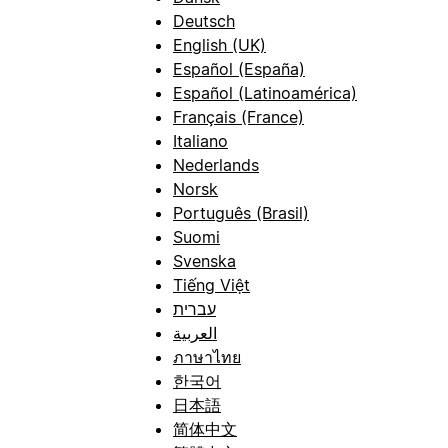
Deutsch
English (UK)
Español (España)
Español (Latinoamérica)
Français (France)
Italiano
Nederlands
Norsk
Português (Brasil)
Suomi
Svenska
Tiếng Việt
עברית
العربية
ภาษาไทย
한국어
日本語
简体中文