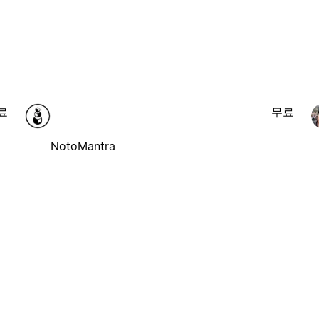
료
무료
NotoMantra