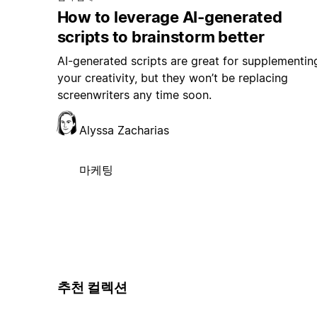
How to leverage AI-generated
scripts to brainstorm better
AI-generated scripts are great for supplementin
your creativity, but they won’t be replacing
screenwriters any time soon.
Alyssa Zacharias
마케팅
추천 컬렉션