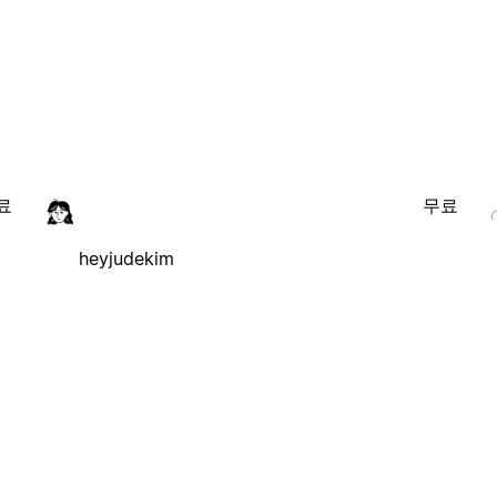
료
무료
heyjudekim