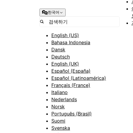
한국어
English (US)
Bahasa Indonesia
Dansk
Deutsch
English (UK)
Español (España)
Español (Latinoamérica)
Français (France)
Italiano
Nederlands
Norsk
Português (Brasil)
Suomi
Svenska