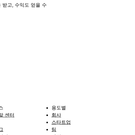
 받고, 수익도 얻을 수
스
용도별
말 센터
회사
스타트업
그
팀