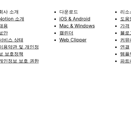
회사 소개
다운로드
리소
Notion 소개
iOS & Android
도움
채용
Mac & Windows
가격
보안
캘린더
블로
서비스 상태
Web Clipper
커뮤
이용약관 및 개인정
연결
보 보호정책
템플
개인정보 보호 권한
파트