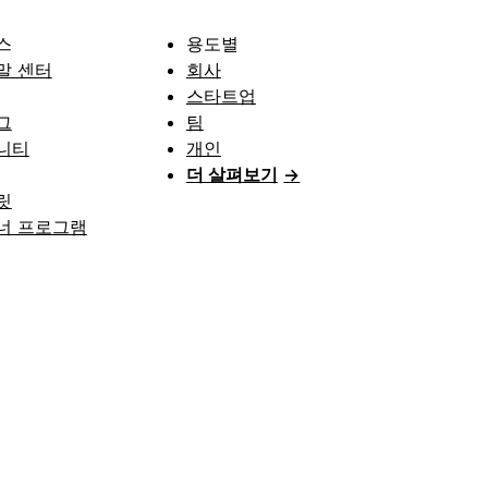
스
용도별
말 센터
회사
스타트업
그
팀
니티
개인
더 살펴보기
→
릿
너 프로그램