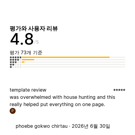
평가와 사용자 리뷰
4.8
5
평가 73개 기준
template review
was overwhelmed with house hunting and this
really helped put everything on one page.
P
phoebe gokwo chirtau ·
2026년 6월 30일