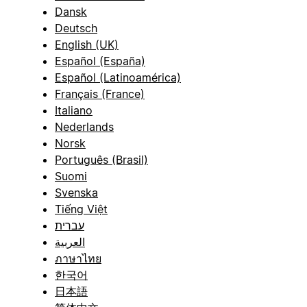
Dansk
Deutsch
English (UK)
Español (España)
Español (Latinoamérica)
Français (France)
Italiano
Nederlands
Norsk
Português (Brasil)
Suomi
Svenska
Tiếng Việt
עברית
العربية
ภาษาไทย
한국어
日本語