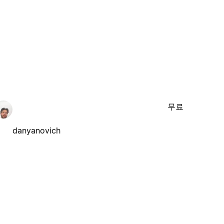
무료
danyanovich