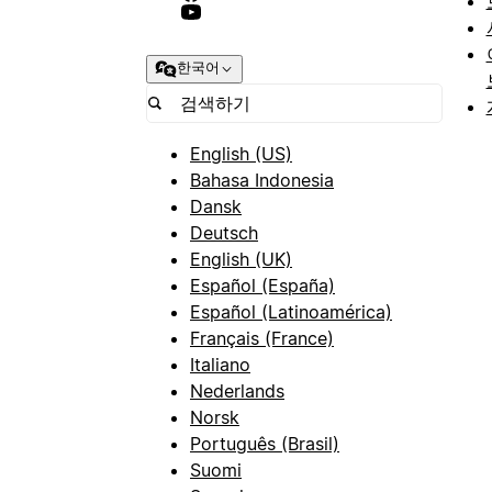
한국어
English (US)
Bahasa Indonesia
Dansk
Deutsch
English (UK)
Español (España)
Español (Latinoamérica)
Français (France)
Italiano
Nederlands
Norsk
Português (Brasil)
Suomi