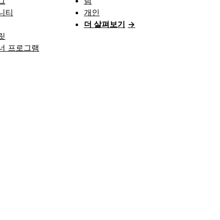
그
팀
니티
개인
더 살펴보기
→
릿
너 프로그램