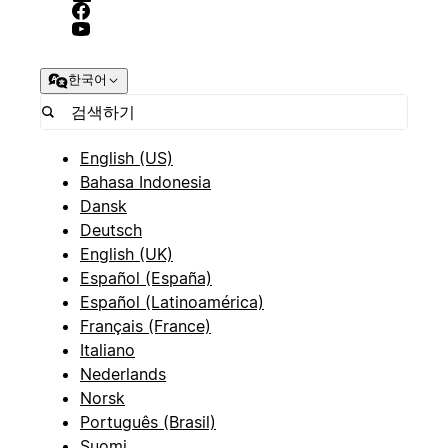
한국어
English (US)
Bahasa Indonesia
Dansk
Deutsch
English (UK)
Español (España)
Español (Latinoamérica)
Français (France)
Italiano
Nederlands
Norsk
Português (Brasil)
Suomi