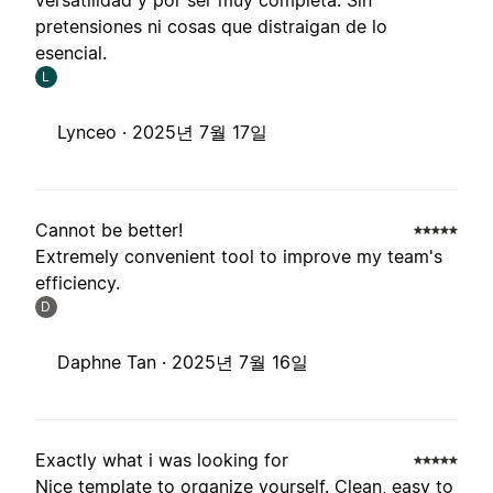
versatilidad y por ser muy completa. Sin
pretensiones ni cosas que distraigan de lo
esencial.
L
Lynceo ·
2025년 7월 17일
Cannot be better!
Extremely convenient tool to improve my team's
efficiency.
D
Daphne Tan ·
2025년 7월 16일
Exactly what i was looking for
Nice template to organize yourself. Clean, easy to