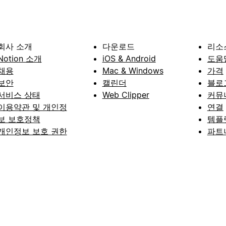
회사 소개
다운로드
리소
Notion 소개
iOS & Android
도움
채용
Mac & Windows
가격
보안
캘린더
블로
서비스 상태
Web Clipper
커뮤
이용약관 및 개인정
연결
보 보호정책
템플
개인정보 보호 권한
파트