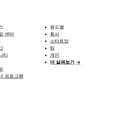
스
용도별
말 센터
회사
스타트업
그
팀
니티
개인
더 살펴보기
→
릿
너 프로그램