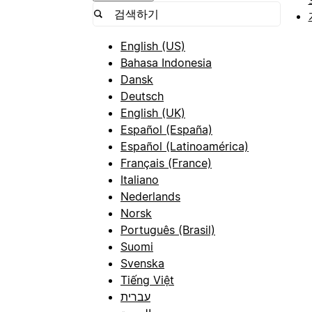
English (US)
Bahasa Indonesia
Dansk
Deutsch
English (UK)
Español (España)
Español (Latinoamérica)
Français (France)
Italiano
Nederlands
Norsk
Português (Brasil)
Suomi
Svenska
Tiếng Việt
עברית