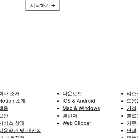
시작하기
→
회사 소개
다운로드
리소
Notion 소개
iOS & Android
도움
채용
Mac & Windows
가격
보안
캘린더
블로
서비스 상태
Web Clipper
커뮤
이용약관 및 개인정
연결
보 보호정책
템플