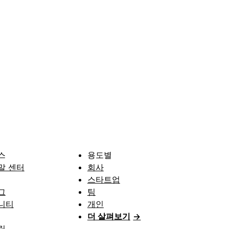
스
용도별
말 센터
회사
스타트업
그
팀
니티
개인
더 살펴보기
→
릿