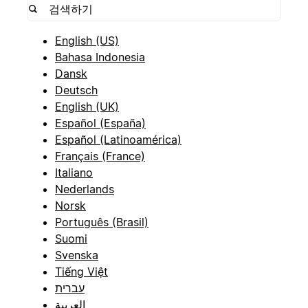
English (US)
Bahasa Indonesia
Dansk
Deutsch
English (UK)
Español (España)
Español (Latinoamérica)
Français (France)
Italiano
Nederlands
Norsk
Português (Brasil)
Suomi
Svenska
Tiếng Việt
עברית
العربية