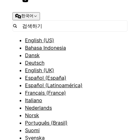
한국어
English (US)
Bahasa Indonesia
Dansk
Deutsch
English (UK)
Español (España)
Español (Latinoamérica)
Français (France)
Italiano
Nederlands
Norsk
Português (Brasil)
Suomi
Svenska