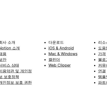
회사 소개
다운로드
리소
Notion 소개
iOS & Android
도움
채용
Mac & Windows
가격
보안
캘린더
블로
서비스 상태
Web Clipper
커뮤
이용약관 및 개인정
연결
보 보호정책
템플
개인정보 보호 권한
파트