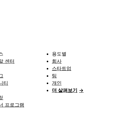
스
용도별
말 센터
회사
스타트업
그
팀
니티
개인
더 살펴보기
→
릿
너 프로그램