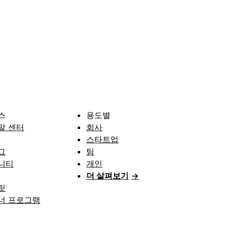
스
용도별
말 센터
회사
스타트업
그
팀
니티
개인
더 살펴보기
→
릿
너 프로그램