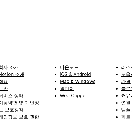
회사 소개
다운로드
리소
Notion 소개
iOS & Android
도움
채용
Mac & Windows
가격
보안
캘린더
블로
서비스 상태
Web Clipper
커뮤
이용약관 및 개인정
연결
보 보호정책
템플
개인정보 보호 권한
파트