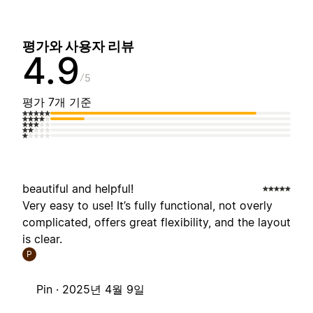
평가와 사용자 리뷰
4.9
5
평가 7개 기준
beautiful and helpful!
Very easy to use! It’s fully functional, not overly
complicated, offers great flexibility, and the layout
is clear.
P
Pin ·
2025년 4월 9일