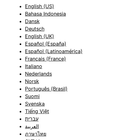
English (US)
Bahasa Indonesia
Dansk
Deutsch
English (UK)
Español (España)
Español (Latinoamérica)
Français (France)
Italiano
Nederlands
Norsk
Português (Brasil)
Suomi
Svenska
Tiếng Việt
עברית
العربية
ภาษาไทย