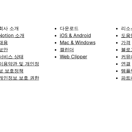
회사 소개
다운로드
리소
Notion 소개
iOS & Android
도움
채용
Mac & Windows
가격
보안
캘린더
블로
서비스 상태
Web Clipper
커뮤
이용약관 및 개인정
연결
보 보호정책
템플
개인정보 보호 권한
파트