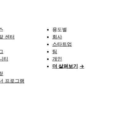
스
용도별
말 센터
회사
스타트업
그
팀
니티
개인
더 살펴보기
→
릿
너 프로그램