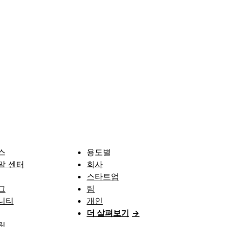
스
용도별
말 센터
회사
스타트업
그
팀
니티
개인
더 살펴보기
→
릿