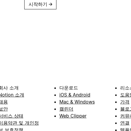
시작하기
→
회사 소개
다운로드
리소
Notion 소개
iOS & Android
도움
채용
Mac & Windows
가격
보안
캘린더
블로
서비스 상태
Web Clipper
커뮤
이용약관 및 개인정
연결
보 보호정책
템플