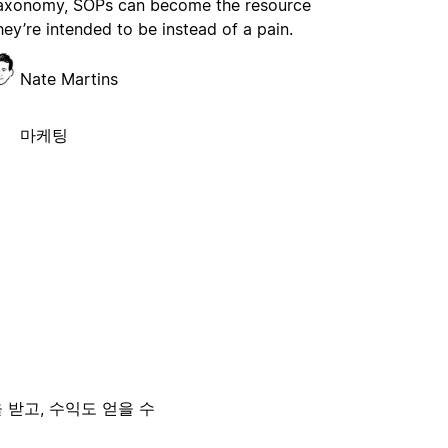
axonomy, SOPs can become the resource
hey’re intended to be instead of a pain.
Nate Martins
마케팅
 받고, 수익도 얻을 수