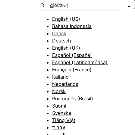
English (US)
Bahasa Indonesia
Dansk
Deutsch
English (UK)
Español (España)
Español (Latinoamérica)
Français (France)
Italiano
Nederlands
Norsk
Português (Brasil)
Suomi
Svenska
Tiếng Việt
עברית
العربية