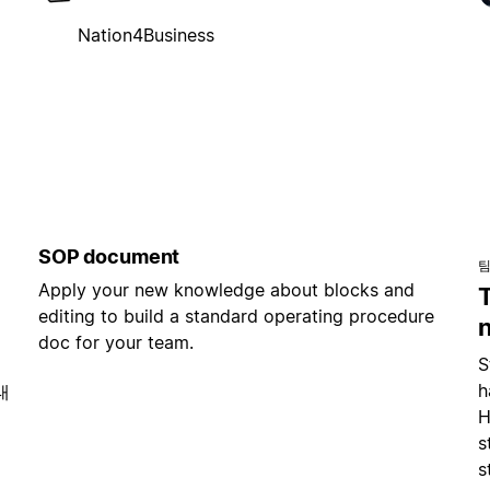
Nation4Business
SOP document
팀
Apply your new knowledge about blocks and
editing to build a standard operating procedure
doc for your team.
S
h
태
H
s
s