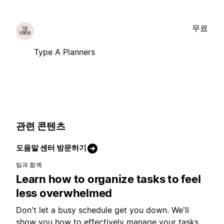
무료
Type A Planners
관련 콘텐츠
도움말 센터 방문하기
팀과 함께
Learn how to organize tasks to feel
less overwhelmed
Don't let a busy schedule get you down. We'll
show you how to effectively manage your tasks