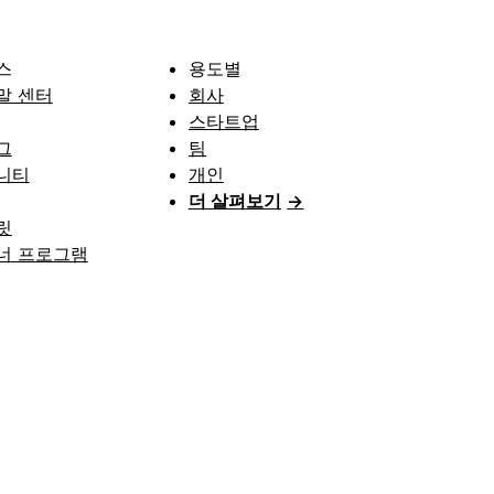
스
용도별
말 센터
회사
스타트업
그
팀
니티
개인
더 살펴보기
→
릿
너 프로그램