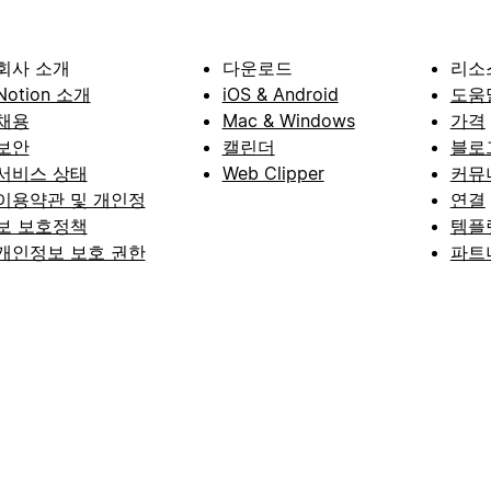
회사 소개
다운로드
리소
Notion 소개
iOS & Android
도움
채용
Mac & Windows
가격
보안
캘린더
블로
서비스 상태
Web Clipper
커뮤
이용약관 및 개인정
연결
보 보호정책
템플
개인정보 보호 권한
파트