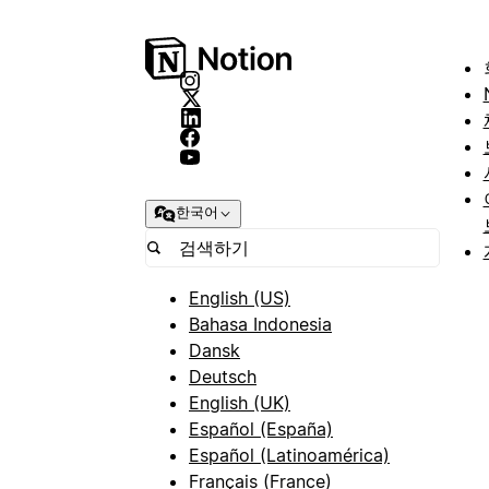
한국어
English (US)
Bahasa Indonesia
Dansk
Deutsch
English (UK)
Español (España)
Español (Latinoamérica)
Français (France)