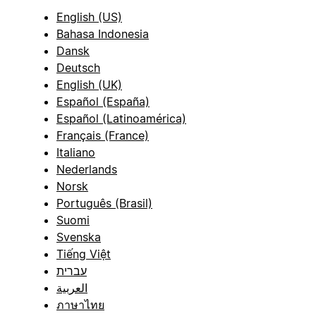
English (US)
Bahasa Indonesia
Dansk
Deutsch
English (UK)
Español (España)
Español (Latinoamérica)
Français (France)
Italiano
Nederlands
Norsk
Português (Brasil)
Suomi
Svenska
Tiếng Việt
עברית
العربية
ภาษาไทย