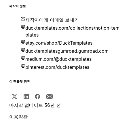
제작자 정보
제작자에게 이메일 보내기
ducktemplates.com/collections/notion-tem
plates
etsy.com/shop/DuckTemplates
ducktemplatesgumroad.gumroad.com
medium.com/@ducktemplates
pinterest.com/ducktemplates
이 템플릿 공유
마지막 업데이트 56년 전
이용약관