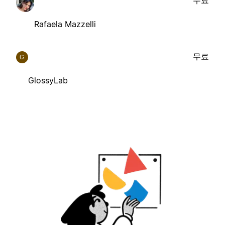
Rafaela Mazzelli
무료
G
GlossyLab