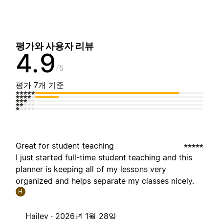
평가와 사용자 리뷰
4.9
5
평가 7개 기준
Great for student teaching
I just started full-time student teaching and this
planner is keeping all of my lessons very
organized and helps separate my classes nicely.
H
Hailey ·
2026년 1월 28일