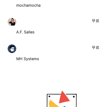
mochamocha
무료
A.F. Salles
무료
MH Systems