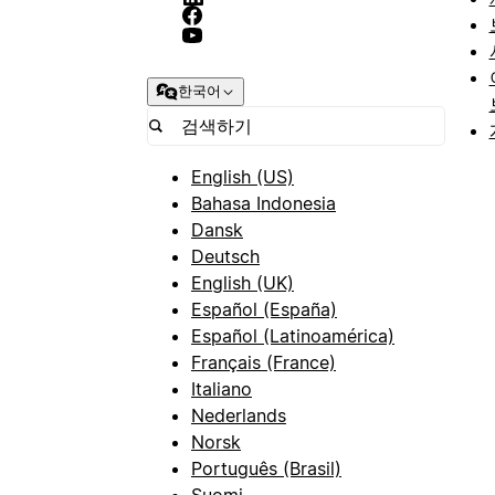
한국어
English (US)
Bahasa Indonesia
Dansk
Deutsch
English (UK)
Español (España)
Español (Latinoamérica)
Français (France)
Italiano
Nederlands
Norsk
Português (Brasil)