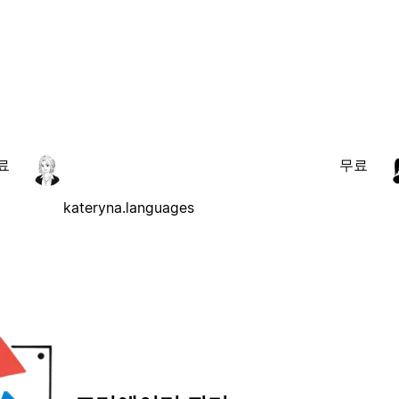
료
무료
kateryna.languages