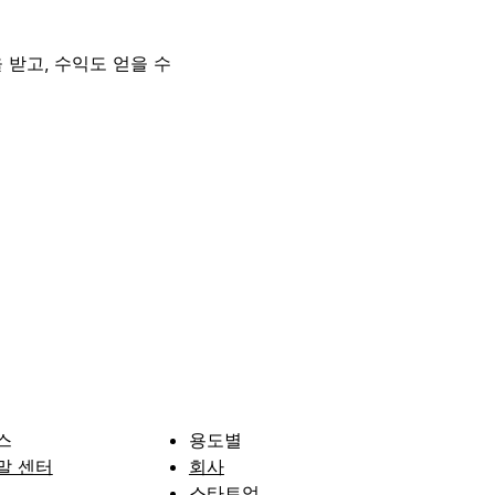
 받고, 수익도 얻을 수
스
용도별
말 센터
회사
스타트업