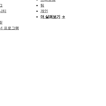
그
팀
니티
개인
더 살펴보기
→
릿
너 프로그램