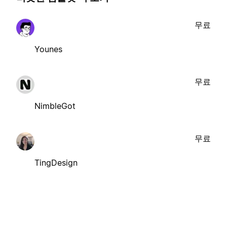
무료
Younes
무료
NimbleGot
무료
TingDesign