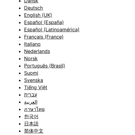
Dansk
Deutsch
English (UK)
Español (España)
Español (Latinoamérica)
Français (France)
Italiano
Nederlands
Norsk
Português (Brasil)
Suomi
Svenska
Tiếng Việt
עברית
العربية
ภาษาไทย
한국어
日本語
简体中文