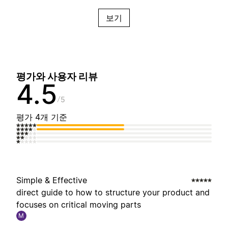
보기
평가와 사용자 리뷰
4.5
5
평가 4개 기준
Simple & Effective
direct guide to how to structure your product and
focuses on critical moving parts
M