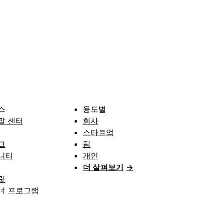
스
용도별
말 센터
회사
스타트업
그
팀
니티
개인
더 살펴보기
→
릿
너 프로그램