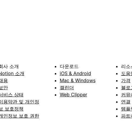
회사 소개
다운로드
리소
Notion 소개
iOS & Android
도움
채용
Mac & Windows
가격
보안
캘린더
블로
서비스 상태
Web Clipper
커뮤
이용약관 및 개인정
연결
보 보호정책
템플
개인정보 보호 권한
파트