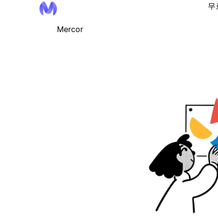
무
Mercor