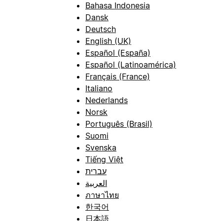
Bahasa Indonesia
Dansk
Deutsch
English (UK)
Español (España)
Español (Latinoamérica)
Français (France)
Italiano
Nederlands
Norsk
Português (Brasil)
Suomi
Svenska
Tiếng Việt
עברית
العربية
ภาษาไทย
한국어
日本語