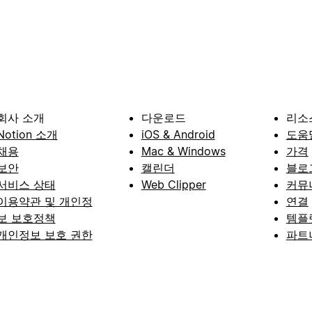
회사 소개
다운로드
리소
Notion 소개
iOS & Android
도움
채용
Mac & Windows
가격
보안
캘린더
블로
서비스 상태
Web Clipper
커뮤
이용약관 및 개인정
연결
보 보호정책
템플
개인정보 보호 권한
파트