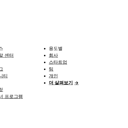
스
용도별
말 센터
회사
스타트업
그
팀
니티
개인
더 살펴보기
→
릿
너 프로그램