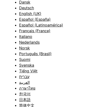
Dansk
Deutsch
English (UK)
Español (España)
Español (Latinoamérica)
Français (France)
Italiano
Nederlands
Norsk
Português (Brasil)
Suomi
Svenska
Tiếng Việt
עברית
العربية
ภาษาไทย
한국어
日本語
简体中文