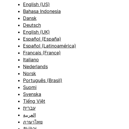
English (US)
Bahasa Indonesia
Dansk
Deutsch
English (UK)
Español (España)
Español (Latinoamérica)
Français (France)
Italiano
Nederlands
Norsk
Português (Brasil)
Suomi
Svenska
Tiếng Việt
עברית
العربية
ภาษาไทย
한국어