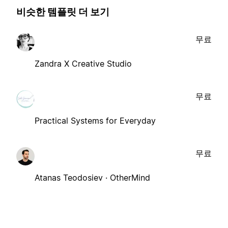
비슷한 템플릿 더 보기
무료
Zandra X Creative Studio
무료
Practical Systems for Everyday
무료
Atanas Teodosiev · OtherMind