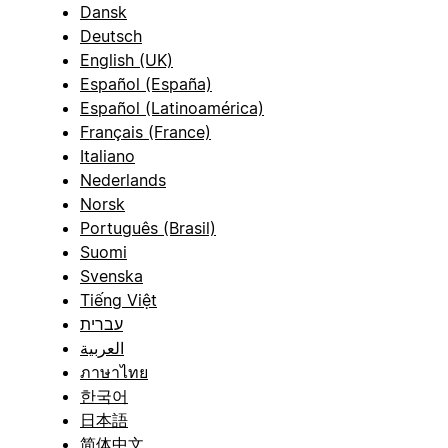
Dansk
Deutsch
English (UK)
Español (España)
Español (Latinoamérica)
Français (France)
Italiano
Nederlands
Norsk
Português (Brasil)
Suomi
Svenska
Tiếng Việt
עברית
العربية
ภาษาไทย
한국어
日本語
简体中文