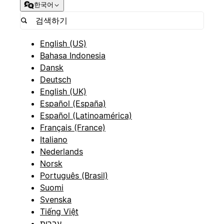
한국어
English (US)
Bahasa Indonesia
Dansk
Deutsch
English (UK)
Español (España)
Español (Latinoamérica)
Français (France)
Italiano
Nederlands
Norsk
Português (Brasil)
Suomi
Svenska
Tiếng Việt
עברית