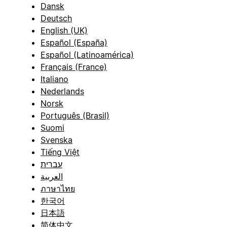
Dansk
Deutsch
English (UK)
Español (España)
Español (Latinoamérica)
Français (France)
Italiano
Nederlands
Norsk
Português (Brasil)
Suomi
Svenska
Tiếng Việt
עברית
العربية
ภาษาไทย
한국어
日本語
简体中文