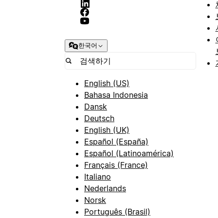
한국어
English (US)
Bahasa Indonesia
Dansk
Deutsch
English (UK)
Español (España)
Español (Latinoamérica)
Français (France)
Italiano
Nederlands
Norsk
Português (Brasil)