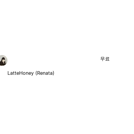
무료
LatteHoney (Renata)