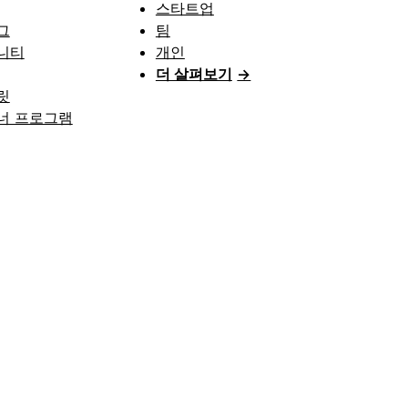
스타트업
그
팀
니티
개인
더 살펴보기
→
릿
너 프로그램