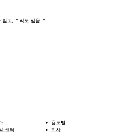
 받고, 수익도 얻을 수
스
용도별
말 센터
회사