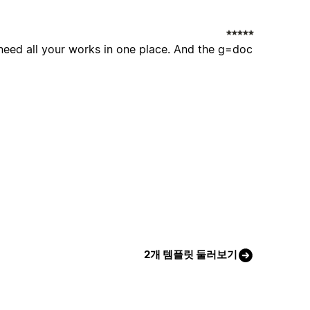
u need all your works in one place. And the g=doc
2개 템플릿 둘러보기