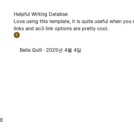
Helpful Writing Databse
Love using this template, it is quite useful when yo
links and ao3 link options are pretty cool.
B
Bella Quill ·
2025년 4월 4일
료