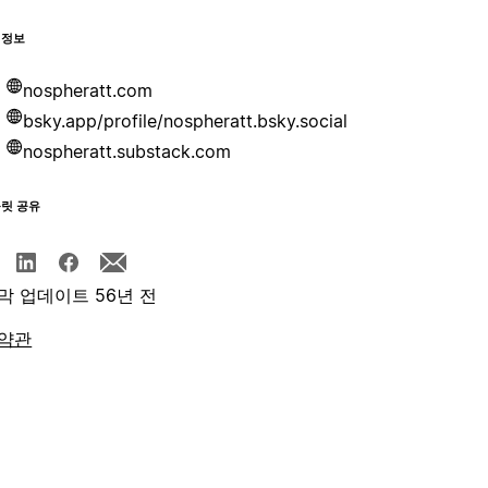
 정보
nospheratt.com
bsky.app/profile/nospheratt.bsky.social
nospheratt.substack.com
플릿 공유
막 업데이트 56년 전
약관