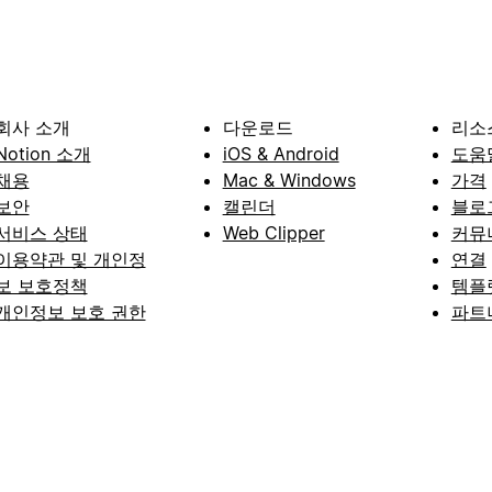
회사 소개
다운로드
리소
Notion 소개
iOS & Android
도움
채용
Mac & Windows
가격
보안
캘린더
블로
서비스 상태
Web Clipper
커뮤
이용약관 및 개인정
연결
보 보호정책
템플
개인정보 보호 권한
파트