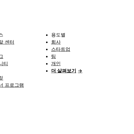
스
용도별
말 센터
회사
스타트업
그
팀
니티
개인
더 살펴보기
→
릿
너 프로그램