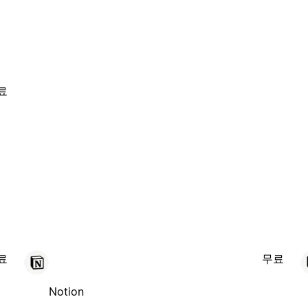
료
료
무료
Notion