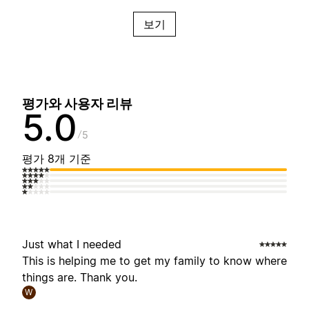
보기
평가와 사용자 리뷰
5.0
5
평가 8개 기준
Just what I needed
This is helping me to get my family to know where
things are. Thank you.
W