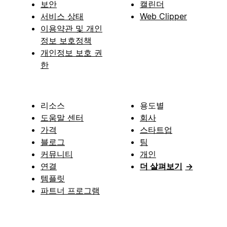
보안
캘린더
서비스 상태
Web Clipper
이용약관 및 개인
정보 보호정책
개인정보 보호 권
한
리소스
용도별
도움말 센터
회사
가격
스타트업
블로그
팀
커뮤니티
개인
연결
더 살펴보기
→
템플릿
파트너 프로그램