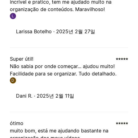
incrível e pratico, tem me ajudado muito na
organização de conteúdos. Maravilhoso!
L
Larissa Botelho ·
2025년 2월 27일
Super útil!
Não sabia por onde começar... ajudou muito!
Facilidade para se organizar. Tudo detalhado.
D
Dani R. ·
2025년 2월 11일
ótimo
muito bom, está me ajudando bastante na